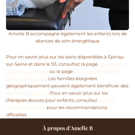
Amelle B accompagne également les enfants lors de
séances de soin énergétique
Pour en savoir plus sur les soins disponibles à Épinay-
sur-Seine et dans le 93, consultez la page
Magnétiseur
à Épinay-sur-Seine
ou la page
Soin énergétique en
Seine-Saint-Denis
. Les familles éloignées
géographiquement peuvent également bénéficier des
séances à distance
. Pour en savoir plus sur les
thérapies douces pour enfants, consultez
la Haute
Autorité de Santé
pour les recommandations
officielles.
À propos d'Amelle B